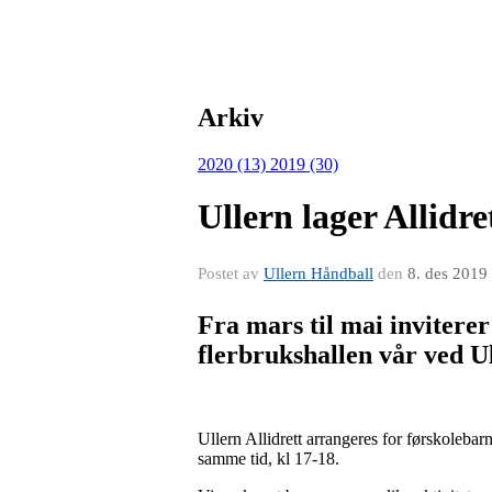
Arkiv
2020 (13)
2019 (30)
Ullern lager Allidr
Postet av
Ullern Håndball
den
8. des 2019
Fra mars til mai inviterer
flerbrukshallen vår ved U
Ullern Allidrett arrangeres for førskolebar
samme tid, kl 17-18.