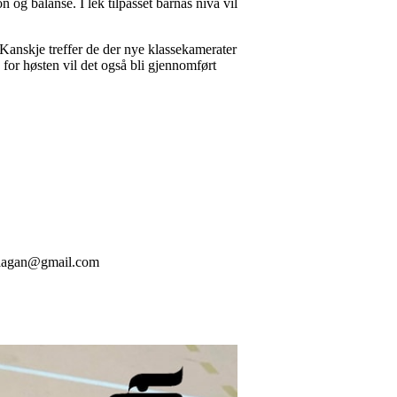
 og balanse. I lek tilpasset barnas nivå vil
 Kanskje treffer de der nye klassekamerater
for høsten vil det også bli gjennomført
e.waagan@gmail.com