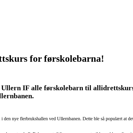
ettskurs for førskolebarna!
 Ullern IF alle førskolebarn til allidrettsku
llernbanen.
n i den nye flerbrukshallen ved Ullernbanen. Dette ble så populært at det