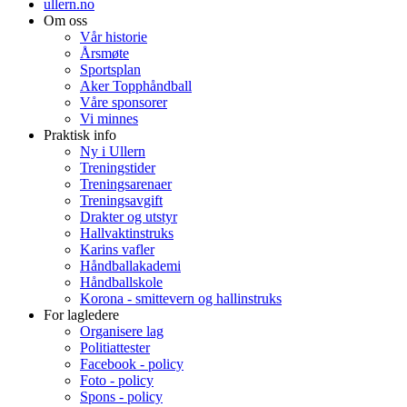
ullern.no
Om oss
Vår historie
Årsmøte
Sportsplan
Aker Topphåndball
Våre sponsorer
Vi minnes
Praktisk info
Ny i Ullern
Treningstider
Treningsarenaer
Treningsavgift
Drakter og utstyr
Hallvaktinstruks
Karins vafler
Håndballakademi
Håndballskole
Korona - smittevern og hallinstruks
For lagledere
Organisere lag
Politiattester
Facebook - policy
Foto - policy
Spons - policy