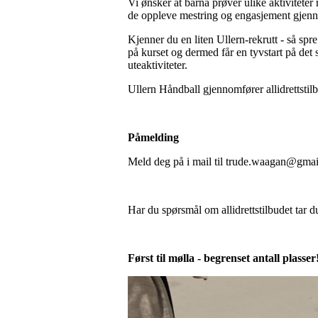
Vi ønsker at barna prøver ulike aktiviteter
de oppleve mestring og engasjement gjenno
Kjenner du en liten Ullern-rekrutt - så spr
på kurset og dermed får en tyvstart på det
uteaktiviteter.
Ullern Håndball gjennomfører allidrettstil
Påmelding
Meld deg på i mail til trude.waagan@gma
Har du spørsmål om allidrettstilbudet ta
Først til mølla - begrenset antall plasser