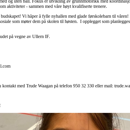
 med og uten ball. Fokus er utvikling av grunnmotorikk med koordinasjon
m aktiviteter - sammen med våre høyt kvalifiserte trenere.
e budskapet! Vi håper å fylle nyhallen med glade førskolebarn til våren!
 sosiale som møter dem på skolen til høsten. I opplegget som planlegges 
budet på vegne av Ullern IF.
il.com
r du kontakt med Trude Waagan på telefon 950 32 330 eller mail: trud
!