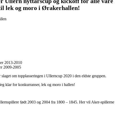
 Ullern nyttårscup og kickoff for alle våre 
til lek og moro i Ørakerhallen!
allen
ter 2013-2010
ter 2009-2005
slaget om topplasseringen i Ullerncup 2020 i den eldste gruppen.
eg klar for konkurranser, lek og moro i hallen!
nspillere født 2003 og 2004 fra 1800 – 1845. Her vil Aker-spillerne få