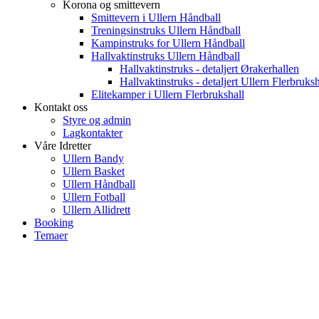
Korona og smittevern
Smittevern i Ullern Håndball
Treningsinstruks Ullern Håndball
Kampinstruks for Ullern Håndball
Hallvaktinstruks Ullern Håndball
Hallvaktinstruks - detaljert Ørakerhallen
Hallvaktinstruks - detaljert Ullern Flerbruksh
Elitekamper i Ullern Flerbrukshall
Kontakt oss
Styre og admin
Lagkontakter
Våre Idretter
Ullern Bandy
Ullern Basket
Ullern Håndball
Ullern Fotball
Ullern Allidrett
Booking
Temaer